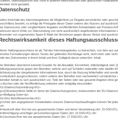
Grafiken, Videosequenzen und Texte in anderen elektronischen oder gedruckten Publikation
etreiber nicht gestattet.
Datenschutz
ofern innerhalb des Internetangebotes die Möglichkeit zur Eingabe persönlicher oder gesch
nschriften) besteht, so erfolgt die Preisgabe dieser Daten seitens des Nutzers auf ausdrückl
des Impressums oder vergleichbarer Angaben veröffentlichten Kontaktdaten wie Postanschri
dressen durch Dritte zur Übersendung von nicht ausdrücklich angeforderten Informationen ist
Versender von sogenannten Spam-E-Mails bei Verstössen gegen dieses Verbot sind ausdrück
Rechtswirksamkeit dieses Haftungsausschluss
ieser Haftungsausschluss ist als Teil des Internetangebotes zu betrachten, von dem aus auf
inzelne Formulierungen dieses Textes der geltenden Rechtslage nicht, nicht mehr oder nicht v
eile des Dokumentes in ihrem Inhalt und ihrer Gültigkeit davon unberührt. Inhalt
er Betreiber übernimmt keinerlei Gewähr für die Aktualität, Korrektheit, Vollständigkeit oder Qu
aftungsansprüche gegen den Betreiber, welche sich auf Schäden materieller oder ideeller Ar
ichtnutzung der dargebotenen Informationen bzw. durch die Nutzung fehlerhafter und unvoll
rundsätzlich ausgeschlossen, sofern seitens des Betreiber kein nachweislich vorsätzliches o
etreiber behält es sich ausdrücklich vor, Teile der Seiten oder das gesamte Angebot ohne 
u löschen oder die Veröffentlichung zeitweise oder endgültig einzustellen.
<h1>Datenschutzerklärung</h1>
<p>QVerantwortliche Stelle im Sinne der Datenschutzgesetze, insbesondere der EU-Datens
<p>Wolfgang Geier</p>
<h2>Ihre Betroffenenrechte</h2>
<p>Unter den angegebenen Kontaktdaten unseres Datenschutzbeauftragten können Sie jeder
ul>
li>Auskunft über Ihre bei uns gespeicherten Daten und deren Verarbeitung (Art. 15 DSGVO),<
li>Berichtigung unrichtiger personenbezogener Daten (Art. 16 DSGVO),</li>
li>Löschung Ihrer bei uns gespeicherten Daten (Art. 17 DSGVO),</li>