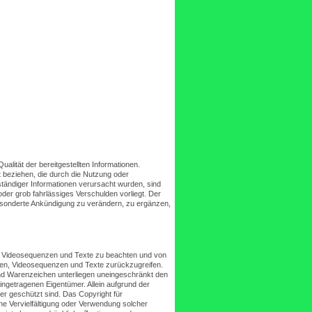
 Qualität der bereitgestellten Informationen.
t beziehen, die durch die Nutzung oder
ständiger Informationen verursacht wurden, sind
der grob fahrlässiges Verschulden vorliegt. Der
gesonderte Ankündigung zu verändern, zu ergänzen,
en, Videosequenzen und Texte zu beachten und von
iken, Videosequenzen und Texte zurückzugreifen.
und Warenzeichen unterliegen uneingeschränkt den
ingetragenen Eigentümer. Allein aufgrund der
er geschützt sind. Das Copyright für
 Eine Vervielfältigung oder Verwendung solcher