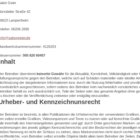
Salon Geier
Bürstädter Straße 42
68623 Lampertheim
Telefon: 06206 2695
info@salongeier.de
Handwerkskammernummer: 4126203
Steuernummer:
005 820 60457
Inhalt
Der Betreiber übernimmt
keinerlei Gewähr
für die Aktualität, Korrektheit, Vollständigkeit oder
aftungsansprüche gegen den Betreiber, welche sich auf Schäden materieller oder ideeller Ar
ichtnutzung der dargebotenen Informationen bzw. durch die Nutzung fehlerhafter und unvoll
rundsätzlich ausgeschlossen, sofern seitens des Betreiber kein nachweislich vorsätzliches o
etreiber behält es sich ausdrücklich vor, Teile der Seiten oder das gesamte Angebot ohne 
u löschen oder die Veröffentlichung zeitweise oder endgültig einzustellen.
Urheber- und Kennzeichnunsrecht
er Betreiber ist bestrebt, in allen Publikationen die Urheberrechte der verwendeten Grafik
hm selbst erstellte Grafiken, Videosequenzen und Texte zu nutzen oder auf lizenzfreie Graf
lle innerhalb des Internetangebotes genannten und ggf. durch Dritte geschützten Marken- 
estimmungen des jeweils gültigen Kennzeichenrechts und den Besitzrechten der jeweiligen e
loßen Nennung ist nicht der Schluss zu ziehen, dass Markenzeichen nicht durch rechte Dritt
eröffentlichte, vom Betreiber selbst erstellte Objekte bleibt allein beim Betreiber der Seiten.