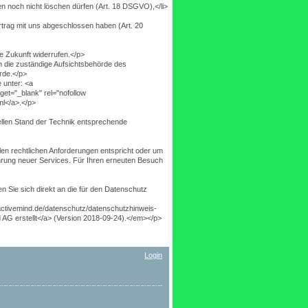
en noch nicht löschen dürfen (Art. 18 DSGVO),</li>
ertrag mit uns abgeschlossen haben (Art. 20
ie Zukunft widerrufen.</p>
n die zuständige Aufsichtsbehörde des
rde.</p>
e unter: <a
get="_blank" rel="nofollow
ml</a>.</p>
ellen Stand der Technik entsprechende
len rechtlichen Anforderungen entspricht oder um
hrung neuer Services. Für Ihren erneuten Besuch
 Sie sich direkt an die für den Datenschutz
tivemind.de/datenschutz/datenschutzhinweis-
 AG erstellt</a> (Version 2018-09-24).</em></p>
Login