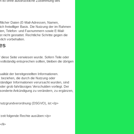
en ist ohne ausdrückliche Zustimmung des
äftlicher Daten (E-Mail-Adressen, Namen,
ich freiwilliger Basis. Die Nutzung der im Rahmen
ften, Telefon- und Faxnummern sowie E-Mail-
 nicht gestattet. Rechtliche Schritte gegen die
lich vorbehalten.
es
 diese Seite verwiesen wurde. Sofern Teile oder
ollständig entsprechen sollten, bleiben die übrigen
alität der bereitgestellten Informationen.
t beziehen, die durch die Nutzung oder
ständiger Informationen verursacht wurden, sind
der grob fahrlässiges Verschulden vorliegt. Der
gesonderte Ankündigung zu verändern, zu ergänzen,
chutzgrundverordnung (DSGVO), ist:</p>
zeit folgende Rechte ausüben:</p>
/li>