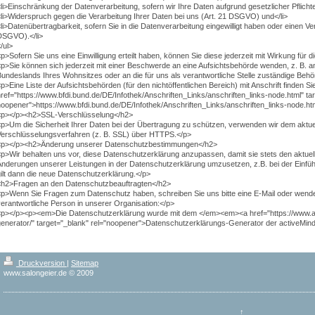
li>Einschränkung der Datenverarbeitung, sofern wir Ihre Daten aufgrund gesetzlicher Pflicht
li>Widerspruch gegen die Verarbeitung Ihrer Daten bei uns (Art. 21 DSGVO) und</li>
li>Datenübertragbarkeit, sofern Sie in die Datenverarbeitung eingewilligt haben oder einen V
DSGVO).</li>
/ul>
p>Sofern Sie uns eine Einwilligung erteilt haben, können Sie diese jederzeit mit Wirkung für d
p>Sie können sich jederzeit mit einer Beschwerde an eine Aufsichtsbehörde wenden, z. B. a
undeslands Ihres Wohnsitzes oder an die für uns als verantwortliche Stelle zuständige Behö
p>Eine Liste der Aufsichtsbehörden (für den nichtöffentlichen Bereich) mit Anschrift finden Si
ref="https://www.bfdi.bund.de/DE/Infothek/Anschriften_Links/anschriften_links-node.html" tar
oopener">https://www.bfdi.bund.de/DE/Infothek/Anschriften_Links/anschriften_links-node.ht
<p></p><h2>SSL-Verschlüsselung</h2>
<p>Um die Sicherheit Ihrer Daten bei der Übertragung zu schützen, verwenden wir dem aktu
Verschlüsselungsverfahren (z. B. SSL) über HTTPS.</p>
<p></p><h2>Änderung unserer Datenschutzbestimmungen</h2>
p>Wir behalten uns vor, diese Datenschutzerklärung anzupassen, damit sie stets den aktuel
Änderungen unserer Leistungen in der Datenschutzerklärung umzusetzen, z.B. bei der Einfü
ilt dann die neue Datenschutzerklärung.</p>
<h2>Fragen an den Datenschutzbeauftragten</h2>
p>Wenn Sie Fragen zum Datenschutz haben, schreiben Sie uns bitte eine E-Mail oder wenden
erantwortliche Person in unserer Organisation:</p>
<p></p><p><em>Die Datenschutzerklärung wurde mit dem </em><em><a href="https://www.ac
enerator/" target="_blank" rel="noopener">Datenschutzerklärungs-Generator der activeMind
Druckversion
|
Sitemap
www.salongeier.de © 2009
↑